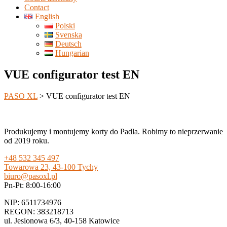
Contact
English
Polski
Svenska
Deutsch
Hungarian
VUE configurator test EN
PASO XL
>
VUE configurator test EN
Produkujemy i montujemy korty do Padla. Robimy to nieprzerwanie
od 2019 roku.
+48 532 345 497
Towarowa 23, 43-100 Tychy
biuro@pasoxl.pl
Pn-Pt: 8:00-16:00
NIP: 6511734976
REGON: 383218713
ul. Jesionowa 6/3, 40-158 Katowice