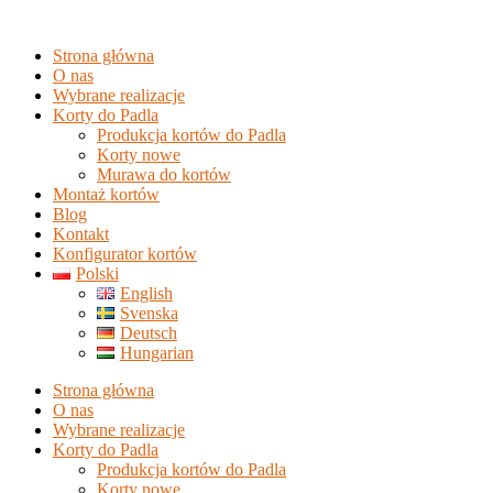
Strona główna
O nas
Wybrane realizacje
Korty do Padla
Produkcja kortów do Padla
Korty nowe
Murawa do kortów
Montaż kortów
Blog
Kontakt
Konfigurator kortów
Polski
English
Svenska
Deutsch
Hungarian
Strona główna
O nas
Wybrane realizacje
Korty do Padla
Produkcja kortów do Padla
Korty nowe