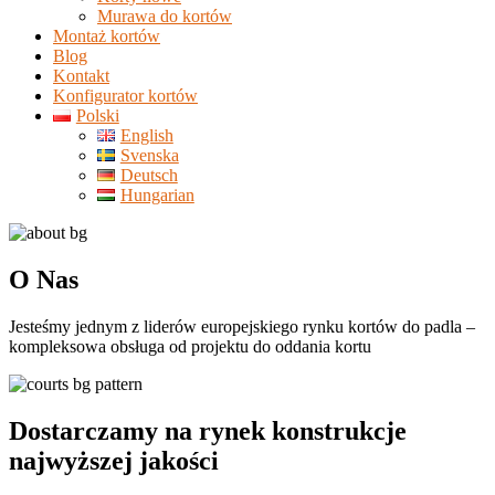
Murawa do kortów
Montaż kortów
Blog
Kontakt
Konfigurator kortów
Polski
English
Svenska
Deutsch
Hungarian
O Nas
Jesteśmy jednym z liderów europejskiego rynku kortów do padla –
kompleksowa obsługa od projektu do oddania kortu
Dostarczamy na rynek konstrukcje
najwyższej jakości