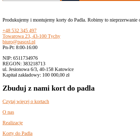
Produkujemy i montujemy korty do Padla. Robimy to nieprzerwanie 
+48 532 345 497
Towarowa 23, 43-100 Tychy
biuro@pasoxl.pl
Pn-Pt: 8:00-16:00
NIP: 6511734976
REGON: 383218713
ul. Jesionowa 6/3, 40-158 Katowice
Kapitał zakładowy: 100 000,00 zł
Zbuduj z nami kort do padla
Czytaj więcej o kortach
O nas
Realizacje
Korty do Padla